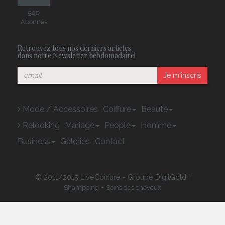
540
Abonnés
Retrouvez tous nos derniers articles
dans notre Newsletter hebdomadaire!
Je m'inscris
Mode / Accessoires
Coiffure
Beauté
Relooking
Mariage
People
Homme
Business
Galeries
Contact
© 2011/2015 LiveCoiffure - Groupe DigitGold |
-
Shampoing
Soins des cheveux