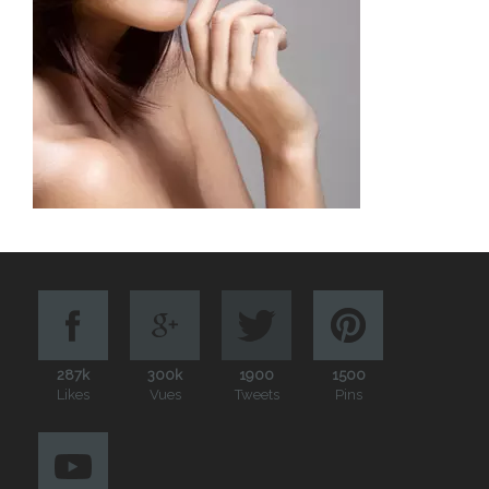
287k
300k
1900
1500
Likes
Vues
Tweets
Pins