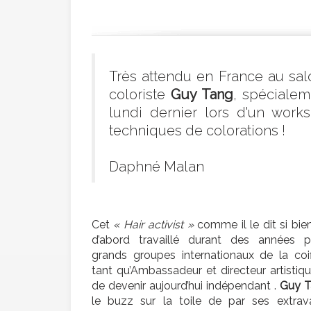
Très attendu en France au sa
coloriste
Guy Tang
, spécialem
lundi dernier lors d'un work
techniques de colorations !
Daphné Malan
Cet
« Hair activist »
comme il le dit si bien
d’abord travaillé durant des années 
grands groupes internationaux de la coi
tant qu’Ambassadeur et directeur artistiq
de devenir aujourd’hui indépendant .
Guy 
le buzz sur la toile de par ses extrav