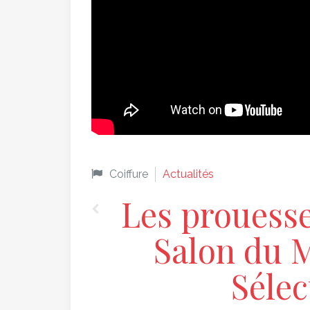
Coiffure
Actualités
Les prouess
Salon du 
Sélec