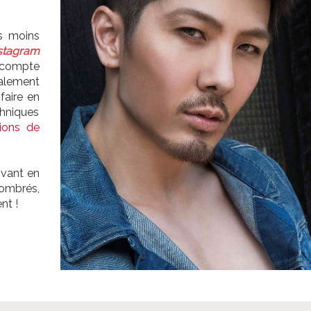
s moins
stagram
compte
alement
faire en
chniques
lions de
ovant en
 ombrés,
nt !