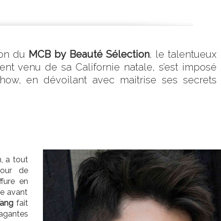
lon du
MCB by Beauté Sélection
, le talentueux
ent venu de sa Californie natale, s’est imposé
show, en dévoilant avec maitrise ses secrets
, a tout
pour de
ffure en
ue avant
Tang
fait
agantes