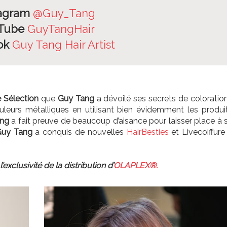
tagram
@Guy_Tang
Tube
GuyTangHair
ok
Guy Tang Hair Artist
 Sélection
que
Guy Tang
a dévoilé ses secrets de coloratio
uleurs métalliques en utilisant bien évidemment les produi
ang
a fait preuve de beaucoup d’aisance pour laisser place à 
Guy Tang
a conquis de nouvelles
HairBesties
et Livecoiffure
exclusivité de la distribution d’
OLAPLEX®.