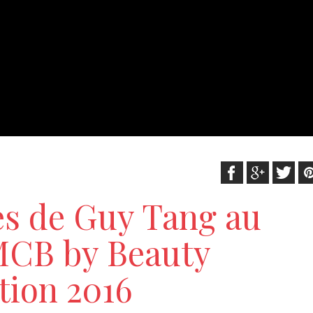
es de Guy Tang au
MCB by Beauty
tion 2016