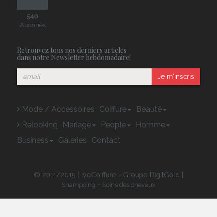
540
Abonnés
Retrouvez tous nos derniers articles
dans notre Newsletter hebdomadaire!
Je m'inscris
Mode / Accessoires
Coiffure
Beauté
Relooking
Mariage
People
Homme
Business
Galeries
Contact
© 2011/2015 LiveCoiffure - Groupe DigitGold |
-
Shampoing
Soins des cheveux