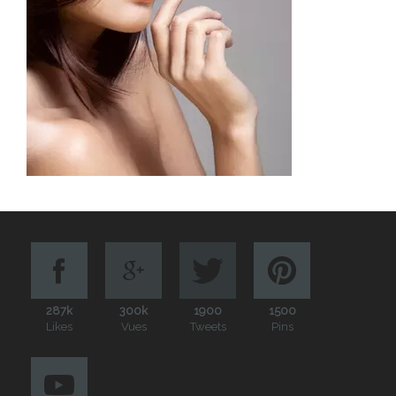
287k
300k
1900
1500
Likes
Vues
Tweets
Pins