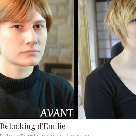
Relooking d'Emilie
Par
Laetitia Richard
le
30/04/2013
- (
relooking
)