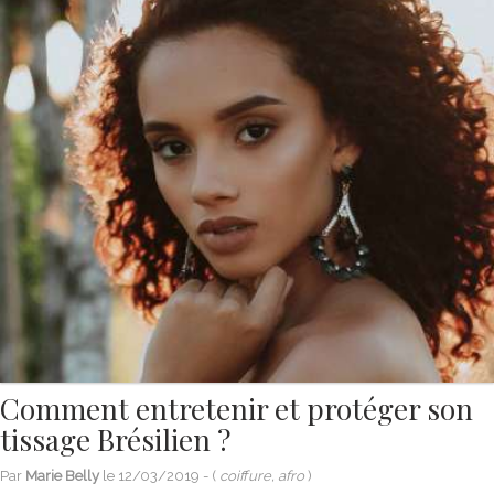
Comment entretenir et protéger son
tissage Brésilien ?
Par
Marie Belly
le
12/03/2019
- (
coiffure, afro
)