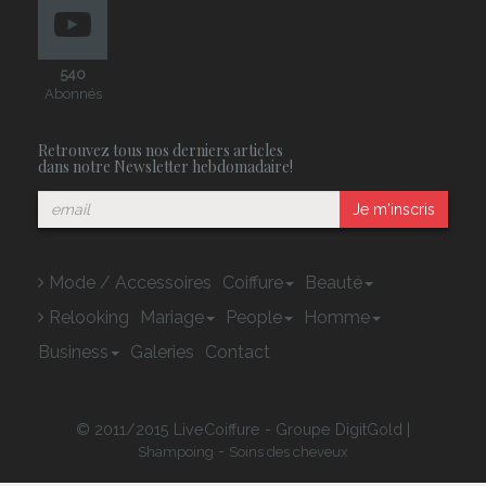
540
Abonnés
Retrouvez tous nos derniers articles
dans notre Newsletter hebdomadaire!
Je m'inscris
Mode / Accessoires
Coiffure
Beauté
Relooking
Mariage
People
Homme
Business
Galeries
Contact
© 2011/2015 LiveCoiffure - Groupe DigitGold |
-
Shampoing
Soins des cheveux