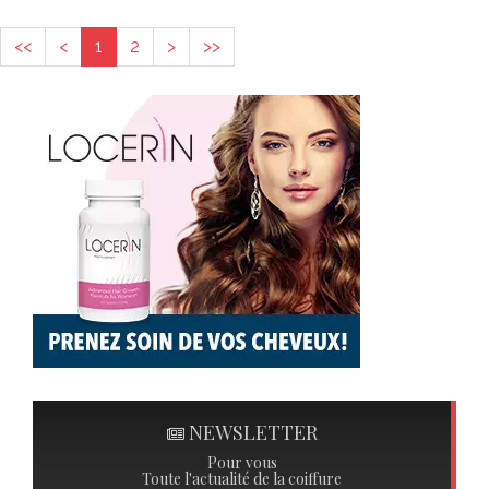
<<
<
1
2
>
>>
NEWSLETTER
Pour vous
Toute l'actualité de la coiffure