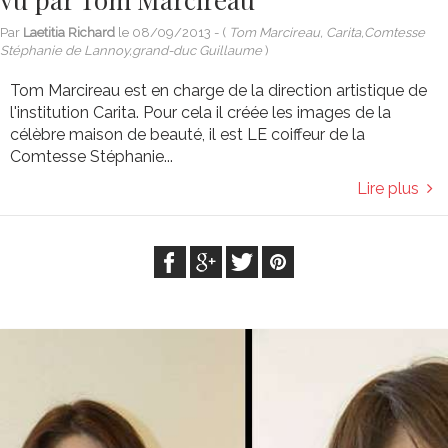
Par
Laetitia Richard
le
08/09/2013
- (
Tom Marcireau, Carita,Comtesse
Stéphanie de Lannoy,grand-duc Guillaume
)
Tom Marcireau est en charge de la direction artistique de
l'institution Carita. Pour cela il créée les images de la
célèbre maison de beauté, il est LE coiffeur de la
Comtesse Stéphanie...
Lire plus