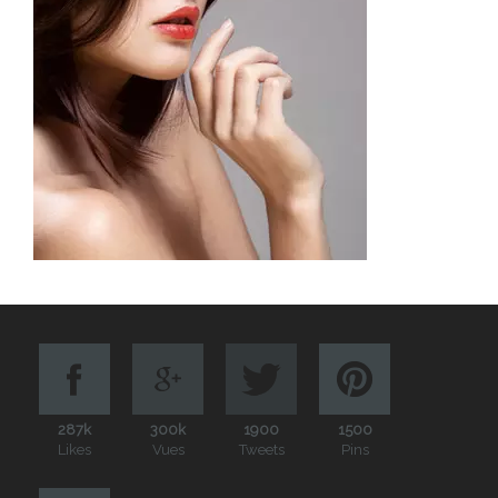
287k
300k
1900
1500
Likes
Vues
Tweets
Pins