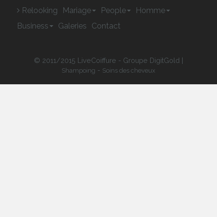
© 2011/2015 LiveCoiffure - Groupe DigitGold |
-
Shampoing
Soins des cheveux