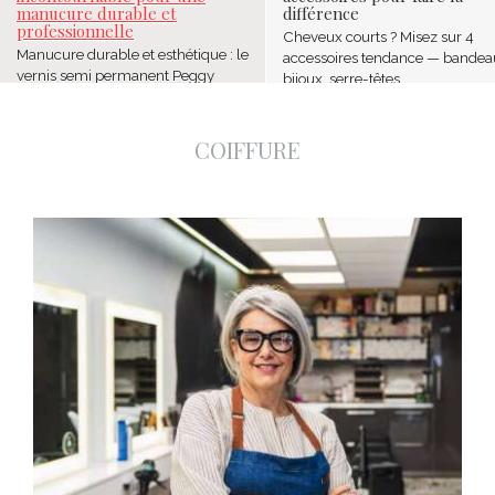
différence
réinvente la beaut
Cheveux courts ? Misez sur 4
Dans un marché capill
que : le
accessoires tendance — bandeaux,
une nouvelle approch
gy
bijoux, serre-têtes ...
attire l’attention ...
COIFFURE