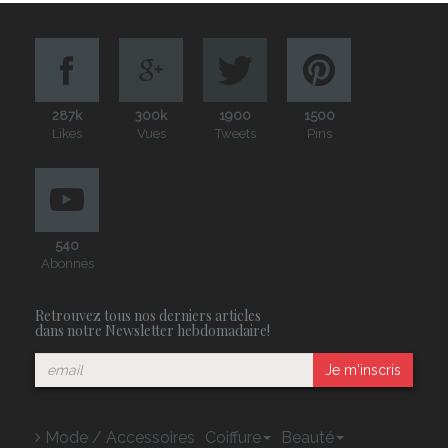
287k
300k
1900
1500
Likes
Vues
Tweets
Pins
540
Abonnés
Retrouvez tous nos derniers articles
dans notre Newsletter hebdomadaire!
Je m'inscris
Mode / Accessoires
Coiffure
Beauté
Relooking
Mariage
People
Homme
Business
Galeries
Contact