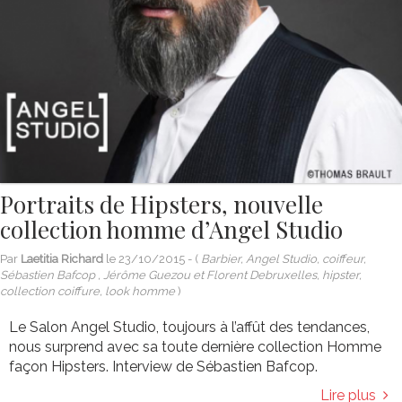
Portraits de Hipsters, nouvelle
collection homme d’Angel Studio
Par
Laetitia Richard
le
23/10/2015
- (
Barbier, Angel Studio, coiffeur,
Sébastien Bafcop , Jérôme Guezou et Florent Debruxelles, hipster,
collection coiffure, look homme
)
Le Salon Angel Studio, toujours à l’affût des tendances,
nous surprend avec sa toute dernière collection Homme
façon Hipsters. Interview de Sébastien Bafcop.
Lire plus