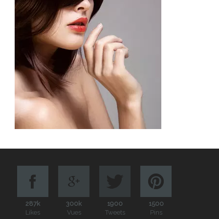
287k
300k
1900
1500
Likes
Vues
Tweets
Pins