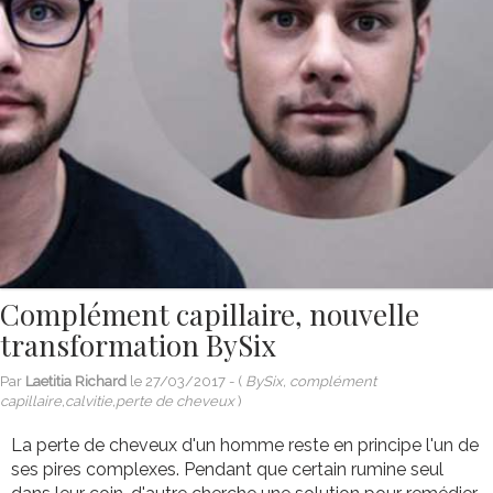
Complément capillaire, nouvelle
transformation BySix
Par
Laetitia Richard
le
27/03/2017
- (
BySix, complément
capillaire,calvitie,perte de cheveux
)
La perte de cheveux d'un homme reste en principe l'un de
ses pires complexes. Pendant que certain rumine seul