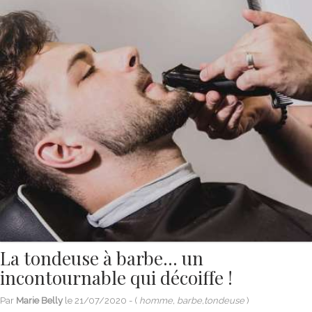
La tondeuse à barbe… un
incontournable qui décoiffe !
Par
Marie Belly
le
21/07/2020
- (
homme, barbe,tondeuse
)