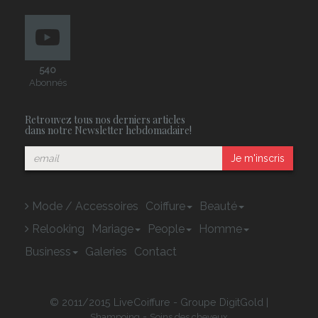
540
Abonnés
Retrouvez tous nos derniers articles
dans notre Newsletter hebdomadaire!
Je m'inscris
Mode / Accessoires
Coiffure
Beauté
Relooking
Mariage
People
Homme
Business
Galeries
Contact
© 2011/2015 LiveCoiffure - Groupe DigitGold |
-
Shampoing
Soins des cheveux