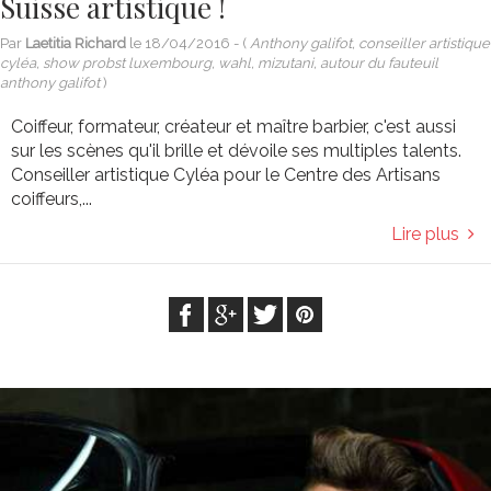
Suisse artistique !
Par
Laetitia Richard
le
18/04/2016
- (
Anthony galifot, conseiller artistique
cyléa, show probst luxembourg, wahl, mizutani, autour du fauteuil
anthony galifot
)
Coiffeur, formateur, créateur et maître barbier, c'est aussi
sur les scènes qu'il brille et dévoile ses multiples talents.
Conseiller artistique Cyléa pour le Centre des Artisans
coiffeurs,...
Lire plus