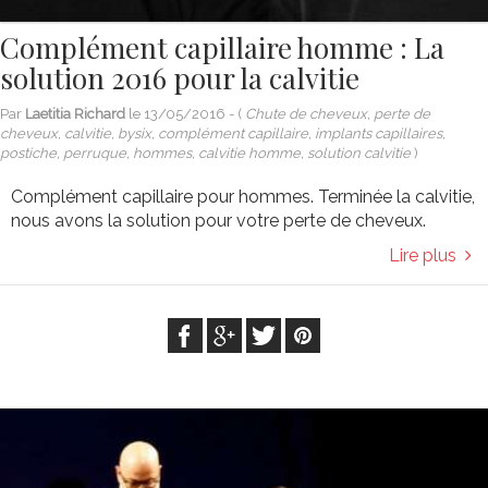
Complément capillaire homme : La
solution 2016 pour la calvitie
Par
Laetitia Richard
le
13/05/2016
- (
Chute de cheveux, perte de
cheveux, calvitie, bysix, complément capillaire, implants capillaires,
postiche, perruque, hommes, calvitie homme, solution calvitie
)
Complément capillaire pour hommes. Terminée la calvitie,
nous avons la solution pour votre perte de cheveux.
Lire plus