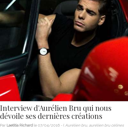
Interview d'Aurélien Bru qui nous
dévoile ses dernières créations
Par
Laetitia Richard
le
07/04/2016
- (
Aurélien bru, aurélien bru célines