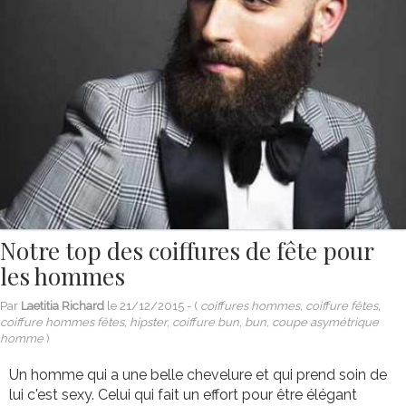
Notre top des coiffures de fête pour
les hommes
Par
Laetitia Richard
le
21/12/2015
- (
coiffures hommes, coiffure fêtes,
coiffure hommes fêtes, hipster, coiffure bun, bun, coupe asymétrique
homme
)
Un homme qui a une belle chevelure et qui prend soin de
lui c'est sexy. Celui qui fait un effort pour être élégant