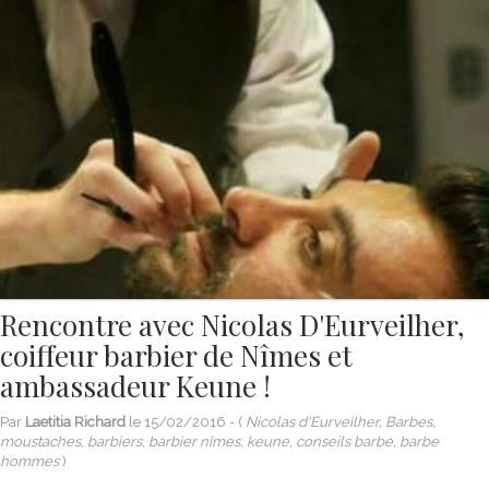
Rencontre avec Nicolas D'Eurveilher,
coiffeur barbier de Nîmes et
ambassadeur Keune !
Par
Laetitia Richard
le
15/02/2016
- (
Nicolas d'Eurveilher, Barbes,
moustaches, barbiers, barbier nîmes, keune, conseils barbe, barbe
hommes
)