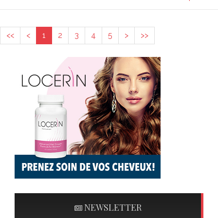
<<
<
1
2
3
4
5
>
>>
NEWSLETTER