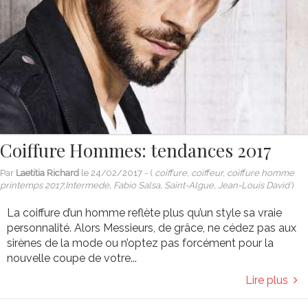
Coiffure Hommes: tendances 2017
Par
Laetitia Richard
le
24/02/2017
- (
coiffure, coiffeur, coiffure homme
printemps 2017,Intermede, Fabio Salsa, Saint-Algue, Jean-Louis David
)
La coiffure d’un homme reflète plus qu’un style sa vraie
personnalité. Alors Messieurs, de grâce, ne cédez pas aux
sirènes de la mode ou n’optez pas forcément pour la
nouvelle coupe de votre...
Lire plus