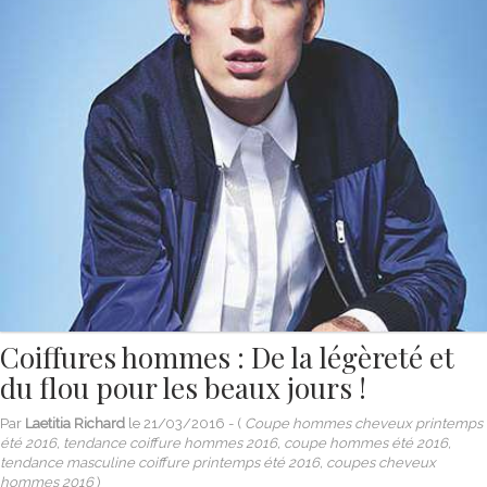
Coiffures hommes : De la légèreté et
du flou pour les beaux jours !
Par
Laetitia Richard
le
21/03/2016
- (
Coupe hommes cheveux printemps
été 2016, tendance coiffure hommes 2016, coupe hommes été 2016,
tendance masculine coiffure printemps été 2016, coupes cheveux
hommes 2016
)