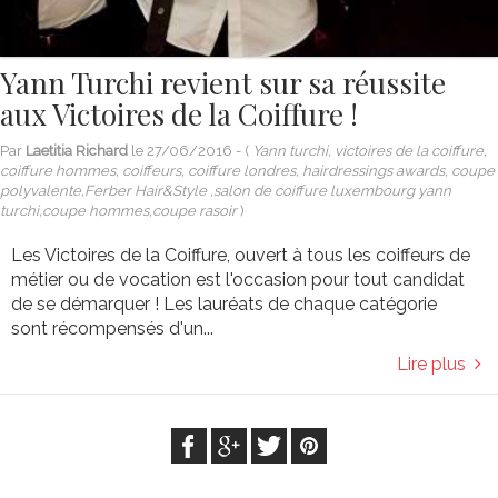
Yann Turchi revient sur sa réussite
aux Victoires de la Coiffure !
Par
Laetitia Richard
le
27/06/2016
- (
Yann turchi, victoires de la coiffure,
coiffure hommes, coiffeurs, coiffure londres, hairdressings awards, coupe
polyvalente,Ferber Hair&Style ,salon de coiffure luxembourg yann
turchi,coupe hommes,coupe rasoir
)
Les Victoires de la Coiffure, ouvert à tous les coiffeurs de
métier ou de vocation est l'occasion pour tout candidat
de se démarquer ! Les lauréats de chaque catégorie
sont récompensés d'un...
Lire plus