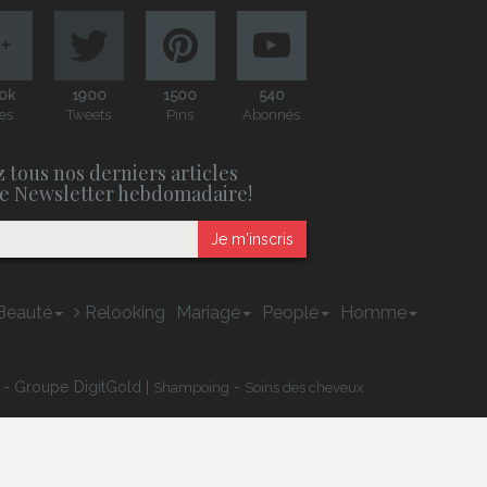
0k
1900
1500
540
es
Tweets
Pins
Abonnés
 tous nos derniers articles
e Newsletter hebdomadaire!
Je m'inscris
Beauté
Relooking
Mariage
People
Homme
 - Groupe DigitGold |
-
Shampoing
Soins des cheveux