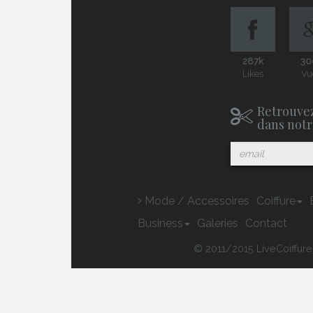
287k
30
Likes
Vu
Retrouvez
dans notr
Mode / Accessoires
Coiffure
Business
Galeries
Contact
© 2011/2015 LiveCoiffure