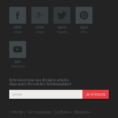
287k
300k
1900
1500
Likes
Vues
Tweets
Pins
540
Abonnés
Retrouvez tous nos derniers articles
dans notre Newsletter hebdomadaire!
Je m'inscris
Mode / Accessoires
Coiffure
Beauté