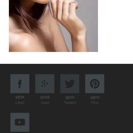
287k
300k
1900
1500
Likes
Vues
Tweets
Pins