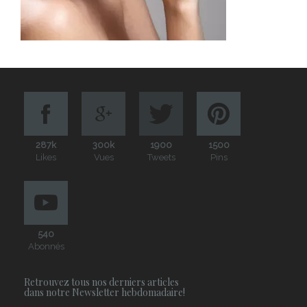
287k
300k
1900
1500
Likes
Vues
Tweets
Pins
540
Abonnés
Retrouvez tous nos derniers articles
dans notre Newsletter hebdomadaire!