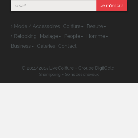
Je m'inscris
Mode / Accessoires
Coiffure
Beauté
Relooking
Mariage
People
Homme
Business
Galeries
Contact
© 2011/2015 LiveCoiffure - Groupe DigitGold |
-
Shampoing
Soins des cheveux