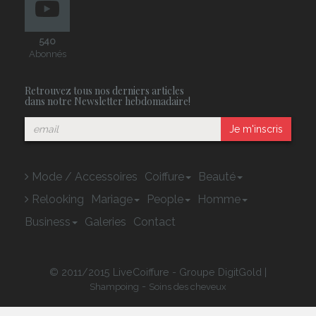
540
Abonnés
Retrouvez tous nos derniers articles
dans notre Newsletter hebdomadaire!
Je m'inscris
Mode / Accessoires
Coiffure
Beauté
Relooking
Mariage
People
Homme
Business
Galeries
Contact
© 2011/2015 LiveCoiffure - Groupe DigitGold |
-
Shampoing
Soins des cheveux