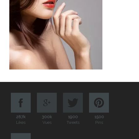
287k
300k
1900
1500
Likes
Vues
Tweets
Pins