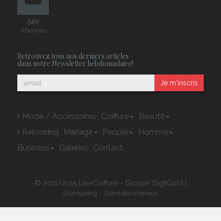
540
Abonnés
Retrouvez tous nos derniers articles
dans notre Newsletter hebdomadaire!
Je m'inscris
Mode / Accessoires
Coiffure
Beauté
Relooking
Mariage
People
Homme
Business
Galeries
Contact
© 2011/2015 LiveCoiffure - Groupe DigitGold |
-
Shampoing
Soins des cheveux