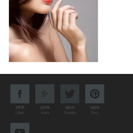
287k
300k
1900
1500
Likes
Vues
Tweets
Pins