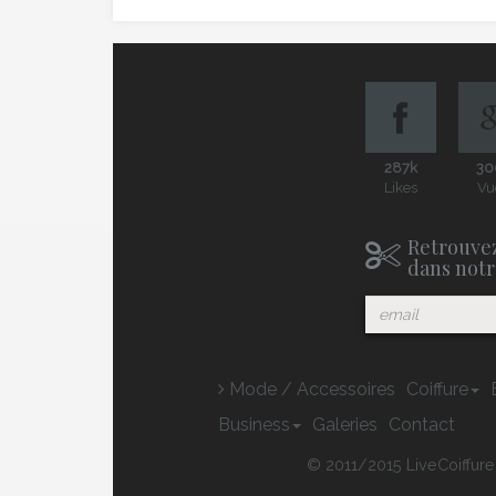
287k
30
Likes
Vu
Retrouvez
dans notr
Mode / Accessoires
Coiffure
Business
Galeries
Contact
© 2011/2015 LiveCoiffure