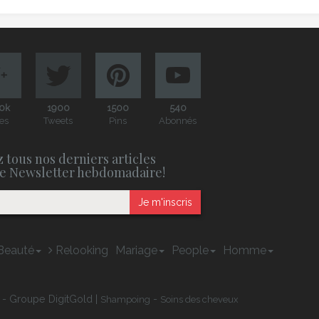
0k
1900
1500
540
es
Tweets
Pins
Abonnés
 tous nos derniers articles
e Newsletter hebdomadaire!
Je m'inscris
Beauté
Relooking
Mariage
People
Homme
 - Groupe DigitGold |
-
Shampoing
Soins des cheveux