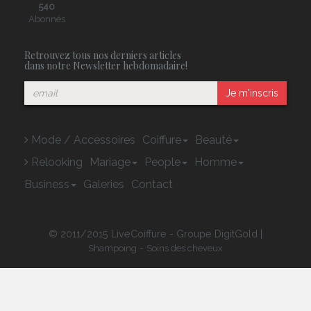
540
Abonnés
Retrouvez tous nos derniers articles
dans notre Newsletter hebdomadaire!
Je m'inscris
Mode / Accessoires
Coiffure
Beauté
Relooking
Mariage
People
Homme
Business
Galeries
Contact
© 2011/2015 LiveCoiffure - Groupe DigitGold |
-
Shampoing
Soins des cheveux