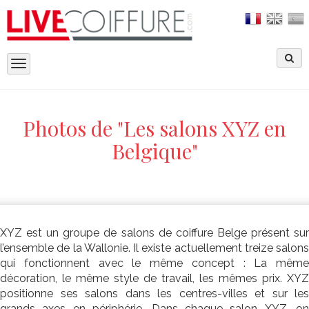
Toggle
navigation
Photos de "Les salons XYZ en
Belgique"
XYZ est un groupe de salons de coiffure Belge présent sur
l’ensemble de la Wallonie. Il existe actuellement treize salons
qui fonctionnent avec le même concept : La même
décoration, le même style de travail, les mêmes prix. XYZ
positionne ses salons dans les centres-villes et sur les
grands axes en périphérie. Dans chaque salon XYZ, on