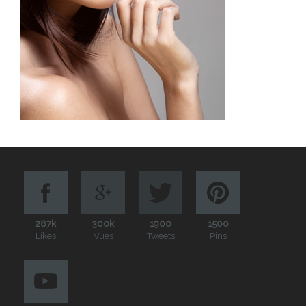
287k
300k
1900
1500
Likes
Vues
Tweets
Pins