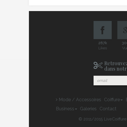
287k
30
Likes
Vu
Retrouvez
dans notr
Mode / Accessoires
Coiffure
Business
Galeries
Contact
© 2011/2015 LiveCoiffure