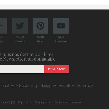
0k
1900
1500
540
es
Tweets
Pins
Abonnés
 tous nos derniers articles
e Newsletter hebdomadaire!
Je m'inscris
Beauté
Relooking
Mariage
People
Homme
 - Groupe DigitGold |
-
Shampoing
Soins des cheveux