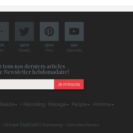
0k
1900
1500
540
es
Tweets
Pins
Abonnés
 tous nos derniers articles
e Newsletter hebdomadaire!
Je m'inscris
Beauté
Relooking
Mariage
People
Homme
 - Groupe DigitGold |
-
Shampoing
Soins des cheveux