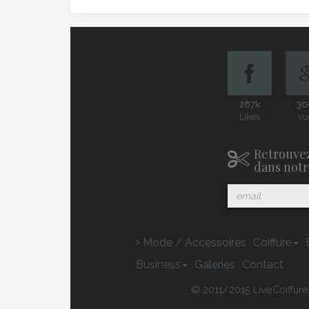
287k
30
Likes
Vu
Retrouvez
dans notr
Mode / Accessoires
Coiffure
Business
Galeries
Contact
© 2011/2015 LiveCoiffure