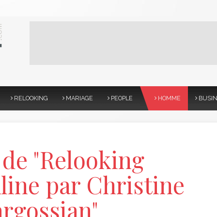
RELOOKING
MARIAGE
PEOPLE
HOMME
BUSI
 de "Relooking
ine par Christine
rgossian"