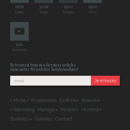
287k
300k
1900
1500
Likes
Vues
Tweets
Pins
540
Abonnés
Retrouvez tous nos derniers articles
dans notre Newsletter hebdomadaire!
Je m'inscris
Mode / Accessoires
Coiffure
Beauté
Relooking
Mariage
People
Homme
Business
Galeries
Contact