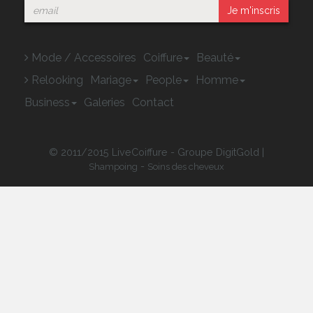
Je m'inscris
Mode / Accessoires
Coiffure
Beauté
Relooking
Mariage
People
Homme
Business
Galeries
Contact
© 2011/2015 LiveCoiffure - Groupe DigitGold |
-
Shampoing
Soins des cheveux