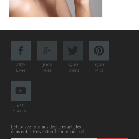
287k
300k
1900
1500
Likes
Vues
Tweets
Pins
540
Abonnés
Retrouvez tous nos derniers articles
dans notre Newsletter hebdomadaire!