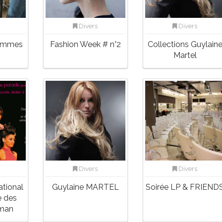
Divers
Divers
Hommes
Fashion Week # n°2
Collections Guylain
Martel
Divers
Divers
ational
Guylaine MARTEL
Soirée LP & FRIEND
e des
éman