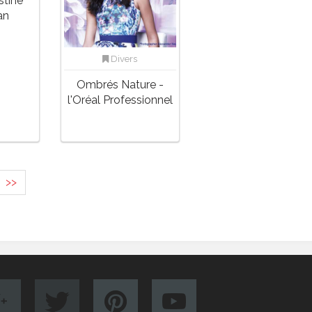
stine
an
Divers
Ombrés Nature -
l'Oréal Professionnel
>>