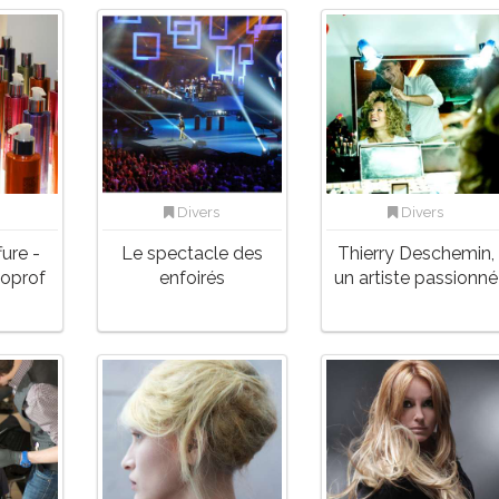
Divers
Divers
fure -
Le spectacle des
Thierry Deschemin,
oprof
enfoirés
un artiste passionné