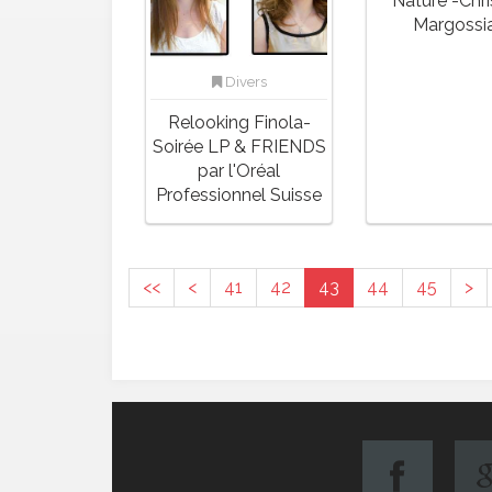
Nature -Chri
Margossi
Divers
Relooking Finola-
Soirée LP & FRIENDS
par l'Oréal
Professionnel Suisse
<<
<
41
42
43
44
45
>