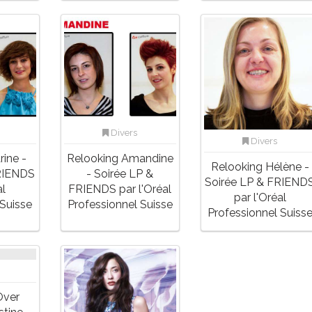
Divers
Divers
rine -
Relooking Amandine
Relooking Hélène -
RIENDS
- Soirée LP &
Soirée LP & FRIEND
al
FRIENDS par l'Oréal
par l'Oréal
 Suisse
Professionnel Suisse
Professionnel Suiss
Over