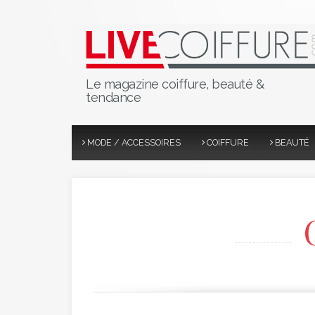
Le magazine coiffure, beauté &
tendance
MODE / ACCESSOIRES
COIFFURE
BEAUTÉ
G