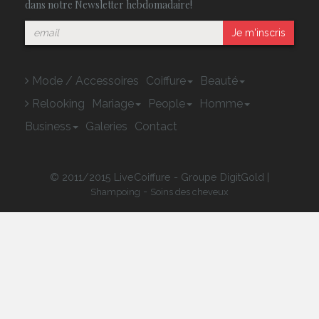
dans notre Newsletter hebdomadaire!
Je m'inscris
Mode / Accessoires
Coiffure
Beauté
Relooking
Mariage
People
Homme
Business
Galeries
Contact
© 2011/2015 LiveCoiffure - Groupe DigitGold |
-
Shampoing
Soins des cheveux