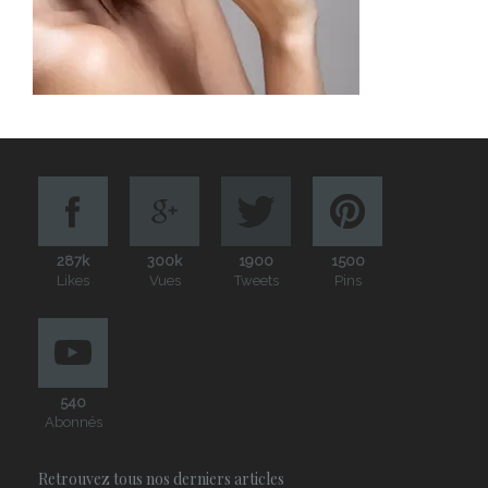
287k
300k
1900
1500
Likes
Vues
Tweets
Pins
540
Abonnés
Retrouvez tous nos derniers articles