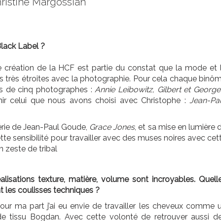
ristine Margossian
Black Label ?
de création de la HCF est partie du constat que la mode et 
ons très étroites avec la photographie. Pour cela chaque binô
vers de cinq photographes :
Annie Leibowitz, Gilbert et George
inir celui que nous avons choisi avec Christophe :
Jean-Pa
gérie de Jean-Paul Goude,
Grace Jones
, et sa mise en lumière 
e sensibilité pour travailler avec des muses noires avec cet
n zeste de tribal
alisations texture, matière, volume sont incroyables. Quell
t les coulisses techniques ?
pour ma part j’ai eu envie de travailler les cheveux comme 
de tissu Bogdan. Avec cette volonté de retrouver aussi d