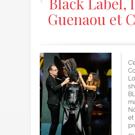
Black Label, 
Guenaou et C
C’
Co
Lo
sh
B
ma
No
et
pr