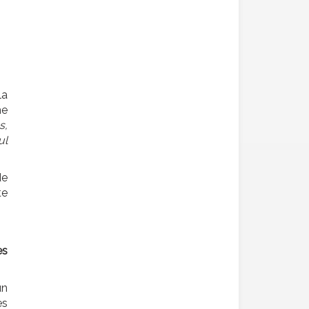
la
me
s,
ul
de
te
es
un
es