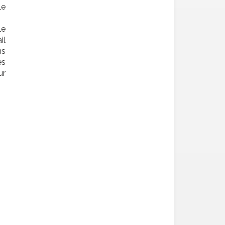
le
le
il
ns
es
ur