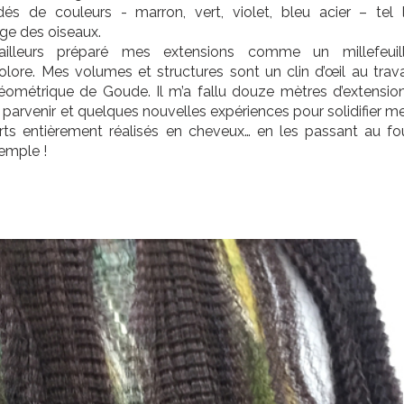
és de couleurs - marron, vert, violet, bleu acier – tel 
ge des oiseaux.
d’ailleurs préparé mes extensions comme un millefeuil
olore. Mes volumes et structures sont un clin d’œil au trava
éométrique de Goude. Il m’a fallu douze mètres d’extensio
 parvenir et quelques nouvelles expériences pour solidifier m
ts entièrement réalisés en cheveux… en les passant au fo
emple !