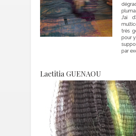
dégrad
pluma
J’ai 
multic
très g
pour y
suppor
par ex
Laetitia GUENAOU