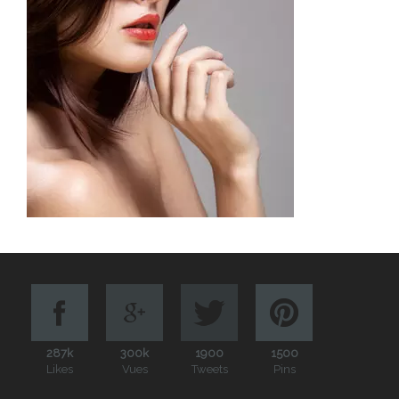
287k
300k
1900
1500
Likes
Vues
Tweets
Pins