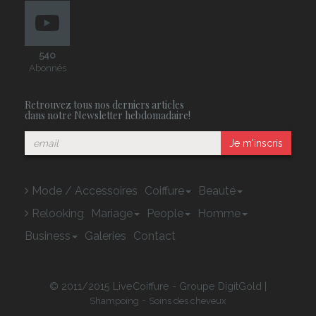
540
Abonnés
Retrouvez tous nos derniers articles
dans notre Newsletter hebdomadaire!
Je m'inscris
Mode / Accessoires
Coiffure
Beauté
Relooking
Mariage
People
Homme
Business
Galeries
Contact
© 2011/2015 LiveCoiffure - Groupe DigitGold |
-
Shampoing
Soins des cheveux