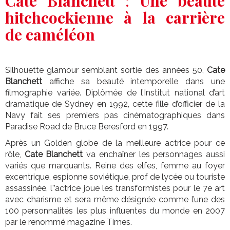
Cate Blanchett
:
Une beauté
hitchcockienne à la carrière
de caméléon
Silhouette glamour semblant sortie des années 50,
Cate
Blanchett
affiche sa beauté intemporelle dans une
filmographie variée. Diplômée de l’Institut national d’art
dramatique de Sydney en 1992, cette fille d’officier de la
Navy fait ses premiers pas cinématographiques dans
Paradise Road de Bruce Beresford en 1997.
Après un Golden globe de la meilleure actrice pour ce
rôle,
Cate Blanchett
va enchaîner les personnages aussi
variés que marquants. Reine des elfes, femme au foyer
excentrique, espionne soviétique, prof de lycée ou touriste
assassinée, l'’actrice joue les transformistes pour le 7e art
avec charisme et sera même désignée comme l’une des
100 personnalités les plus influentes du monde en 2007
par le renommé magazine Times.