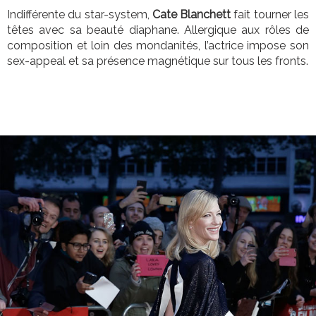
Indifférente du star-system,
Cate Blanchett
fait tourner les
têtes avec sa beauté diaphane. Allergique aux rôles de
composition et loin des mondanités, l’actrice impose son
sex-appeal et sa présence magnétique sur tous les fronts.