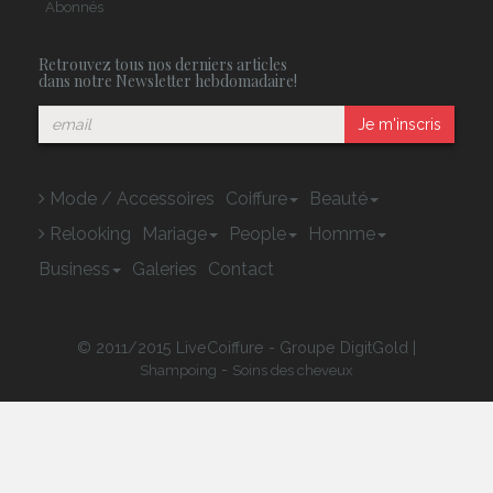
Abonnés
Retrouvez tous nos derniers articles
dans notre Newsletter hebdomadaire!
Je m'inscris
Mode / Accessoires
Coiffure
Beauté
Relooking
Mariage
People
Homme
Business
Galeries
Contact
© 2011/2015 LiveCoiffure - Groupe DigitGold |
-
Shampoing
Soins des cheveux