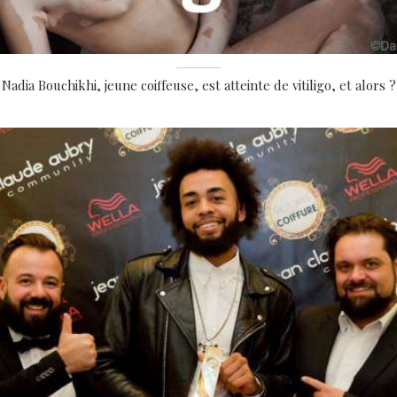
Nadia Bouchikhi, jeune coiffeuse, est atteinte de vitiligo, et alors ?