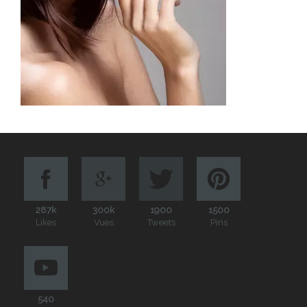
287k
300k
1900
1500
Likes
Vues
Tweets
Pins
540