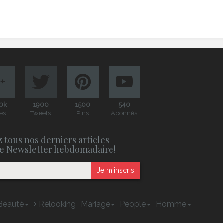
0k
1900
1500
540
es
Tweets
Pins
Abonnés
 tous nos derniers articles
e Newsletter hebdomadaire!
Je m'inscris
Beauté
Relooking
Mariage
People
Homme