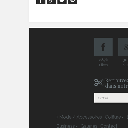
287k
30
Likes
Vu
Retrouvez
dans notr
Mode / Accessoires
Coiffure
Business
Galeries
Contact