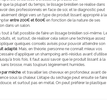
oir que la plupart du temps, le lissage brésilien se réalise dans
avoir des professionnels en face de soi, et le diagnostic peut
 aisément dirigé vers un type de produit lissant approprié à la
ompter
entre 200€ et 600€
en fonction de la nature de ses
ion dans un salon.
 tout à fait possible de faire un lissage brésilien soi-même. L
roduits, et, surtout, de réaliser cela selon une technique assez
d'appliquer quelques conseils avisés pour pouvoir atteindre son
uit adapté
. Mais, en théorie, personne ne connaît mieux vos
essaire d'appliquer un shampoing anti-résidus avant d'utilise
squ'à trois fois. Il faut aussi savoir que le produit lissant à la
s sans brosse, mais toujours légèrement humides.
 par mèche
, et travailler les cheveux en profondeur, avant de
ence sous la chaleur. L'étape du séchage peut ensuite se fair
douce, et surtout pas en métal. On peut préférer le plastique