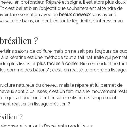
 cheveu en profondeur. Réparé et soigné, il est alors plus doux,
. Et c'est bel et bien l'objectif que souhaiteraient atteindre de
voir faire sensation avec de
beaux cheveux
sans avoir à
salle de bains, on peut, en toute légitimité, s'intéresser au
brésilien ?
rtains salons de coiffure, mais on ne sait pas toujours de quo
ien à la kératine est une méthode tout à fait naturelle qui perme
dre plus lisses et
plus faciles à coiffer
. Bien entendu, il ne fau
des comme des bâtons" ; c'est, en réalité, le propre du lissage
structure naturelle du cheveu, mais le répare et lui permet de
cheveux sont plus lisses, c'est un fait, mais le mouvement rest
er, ce qui fait que l'on peut ensuite réaliser très simplement
ment réaliser un lissage brésilien ?
silien ?
ponse, et surtout, d'excellents produits sur