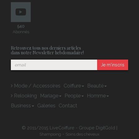
540
Abonnés
Retrouvez tous nos derniers articles
dans notre Newsletter hebdomadaire!
Je m'inscris
Mode / Accessoires
Coiffure
Beauté
Relooking
Mariage
People
Homme
Business
Galeries
Contact
© 2011/2015 LiveCoiffure - Groupe DigitGold |
-
Shampoing
Soins des cheveux