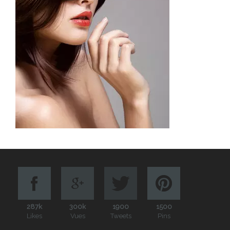
287k
300k
1900
1500
Likes
Vues
Tweets
Pins