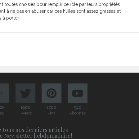
nt toutes choisies pour remplir ce rôle par leurs propriétés
ant à ne pas en abuser car ces huiles sont assez grasses et
 à porter.
0k
1900
1500
540
es
Tweets
Pins
Abonnés
 tous nos derniers articles
e Newsletter hebdomadaire!