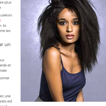
re plus
e.
lusieurs
e
, ils
ême les
ar un
eux
enté et
male.
 former
vec une
rels est