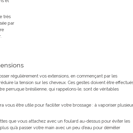
ns et
e très
isée par
tre
.
tensions
rosser régulièrement vos extensions, en commençant par les
éduire la tension sur les cheveux
. Ces gestes doivent être effectué
re perruque brésilienne, qui rappelons-le, sont de véritables
 vous être utile pour faciliter votre brossage : à vaporiser plusieu
attes que vous attachez avec un foulard au-dessus pour éviter les
 plus qu’à passer votre main avec un peu d’eau pour démêler