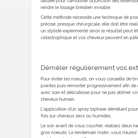
laissée pour camoufler la jonction des extensio
rendre le tissage brésilien invisible.
Cette méthode nécessite une technique de pos
précise, presque chirurgicale
;
elle doit être réal
un styliste expérimenté sinon le résultat peut ê
catastrophique et vos cheveux peuvent en pâtir
Démêler régulièrement vos ex
Pour éviter les noeuds, on vous conseille de b
pointes
puis remonter progressivement afin de r
avec soin et délicatesse pour ne pas abîmer vot
cheveux humain.
L'application d’un spray biphase démêlant pourra
fois sur cheveux secs ou humides.
Le soir avant de vous coucher, réalisez deux n
gros noeuds. Le lendemain matin, vous n’aurez