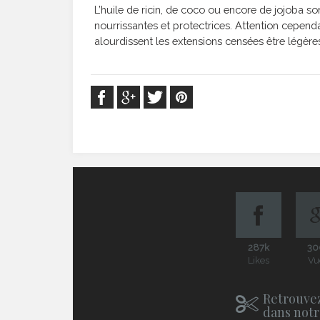
L’huile de ricin, de coco ou encore de jojoba so
nourrissantes et protectrices. Attention cepend
alourdissent les extensions censées être légères
287k
30
Likes
Vu
Retrouvez
dans notr