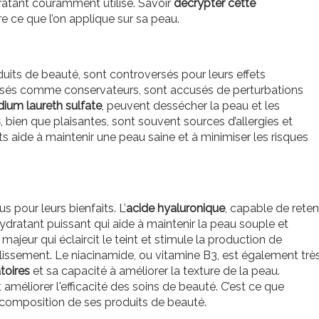
ratant couramment utilisé. Savoir
décrypter cette
ce que l’on applique sur sa peau.
duits de beauté, sont controversés pour leurs effets
ilisés comme conservateurs, sont accusés de perturbations
dium laureth sulfate
, peuvent dessécher la peau et les
s
, bien que plaisantes, sont souvent sources d’allergies et
ts aide à maintenir une peau saine et à minimiser les risques
s pour leurs bienfaits. L’
acide hyaluronique
, capable de reten
hydratant puissant qui aide à maintenir la peau souple et
majeur qui éclaircit le teint et stimule la production de
illissement. Le niacinamide, ou vitamine B3, est également trè
toires
et sa capacité à améliorer la texture de la peau.
améliorer l'efficacité des soins de beauté. C’est ce que
composition de ses produits de beauté.