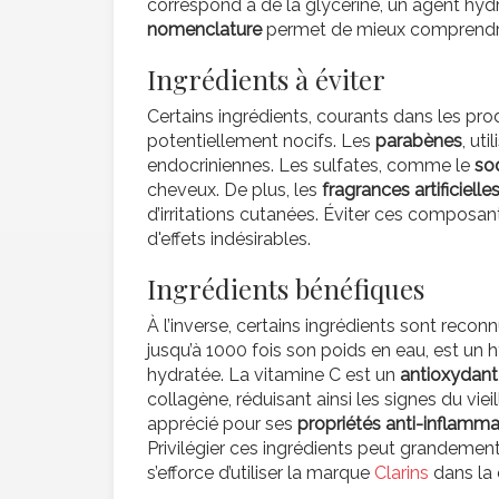
correspond à de la glycérine, un agent hyd
nomenclature
permet de mieux comprendre 
Ingrédients à éviter
Certains ingrédients, courants dans les pro
potentiellement nocifs. Les
parabènes
, ut
endocriniennes. Les sulfates, comme le
so
cheveux. De plus, les
fragrances artificielle
d’irritations cutanées. Éviter ces composan
d'effets indésirables.
Ingrédients bénéfiques
À l’inverse, certains ingrédients sont reconnu
jusqu’à 1000 fois son poids en eau, est un 
hydratée. La vitamine C est un
antioxydant
collagène, réduisant ainsi les signes du vie
apprécié pour ses
propriétés anti-inflamma
Privilégier ces ingrédients peut grandement 
s’efforce d’utiliser la marque
Clarins
dans la 