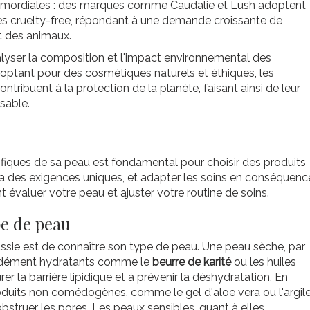
 primordiales : des marques comme Caudalie et Lush adoptent
s cruelty-free, répondant à une demande croissante de
t des animaux.
lyser la composition et l'impact environnemental des
 optant pour des cosmétiques naturels et éthiques, les
tribuent à la protection de la planète, faisant ainsi de leur
sable.
iques de sa peau est fondamental pour choisir des produits
a des exigences uniques, et adapter les soins en conséquenc
t évaluer votre peau et ajuster votre routine de soins.
pe de peau
ssie est de connaître son type de peau. Une peau sèche, par
ondément hydratants comme le
beurre de karité
ou les huiles
r la barrière lipidique et à prévenir la déshydratation. En
oduits non comédogènes, comme le gel d'aloe vera ou l'argile
struer les pores. Les peaux sensibles, quant à elles,