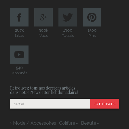
287k
300k
1900
1500
Likes
Vues
Tweets
Pins
540
Abonnés
Retrouvez tous nos derniers articles
dans notre Newsletter hebdomadaire!
Je m'inscris
Mode / Accessoires
Coiffure
Beauté