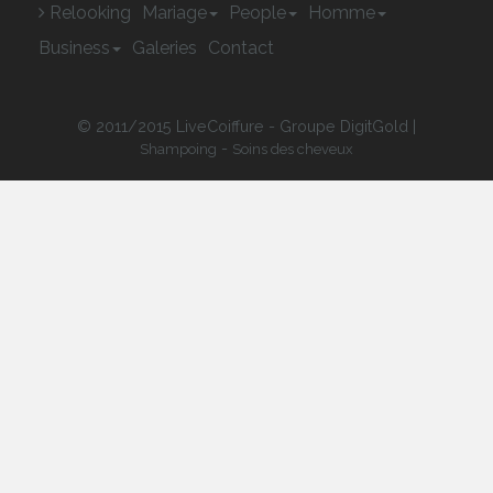
Relooking
Mariage
People
Homme
Business
Galeries
Contact
© 2011/2015 LiveCoiffure - Groupe DigitGold |
-
Shampoing
Soins des cheveux