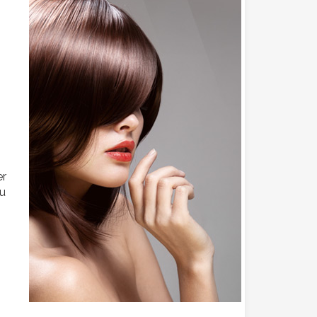
er
ou