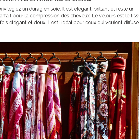
vilégiez un durag en soie. Il est élégant, brillant et reste un
parfait pour la compression des cheveux. Le velours est le tiss
fois élégant et doux. Il est l’idéal pour ceux qui veulent diffuse