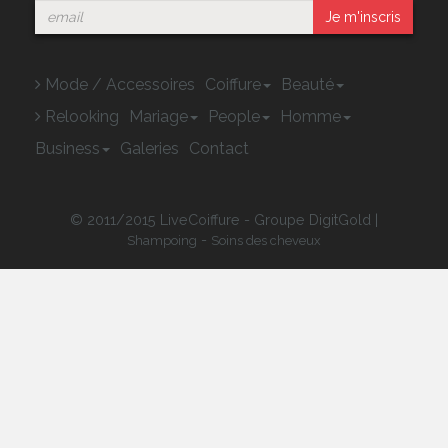
Je m'inscris
Mode / Accessoires
Coiffure
Beauté
Relooking
Mariage
People
Homme
Business
Galeries
Contact
© 2011/2015 LiveCoiffure - Groupe DigitGold |
-
Shampoing
Soins des cheveux