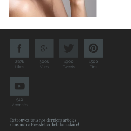
287k
300k
1900
1500
Likes
Vues
Tweets
Pins
540
Abonnés
Retrouvez tous nos derniers articles
dans notre Newsletter hebdomadaire!