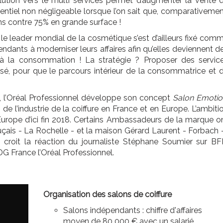
lution vers le multi services permet d’augmenter la vente 
tentiel non négligeable lorsque l’on sait que, comparativemen
ns contre 75% en grande surface !
, le leader mondial de la cosmétique s’est d’ailleurs fixé com
ndants à moderniser leurs affaires afin qu’elles deviennent d
à la consommation ! La stratégie ? Proposer des servic
sé, pour que le parcours intérieur de la consommatrice et 
15, l’Oréal Professionnel développe son concept
Salon Emotio
de l’industrie de la coiffure en France et en Europe. L’ambiti
urope d’ici fin 2018. Certains Ambassadeurs de la marque o
çais - La Rochelle - et la maison Gérard Laurent - Forbach -
en croit la réaction du journaliste Stéphane Soumier sur B
DG France l’Oréal Professionnel.
Organisation des salons de coiffure
Salons indépendants : chiffre d'affaires
moyen de 80 000 € avec un salarié.