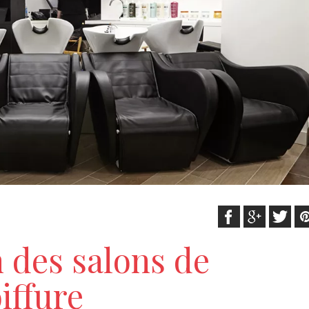
 des salons de
iffure