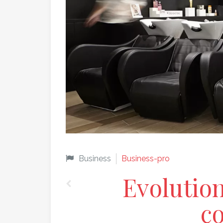
Business
Business-pro
Evolution
co