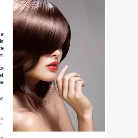
ur
is
re
en
ce
et
ne
an
de
n,
 :