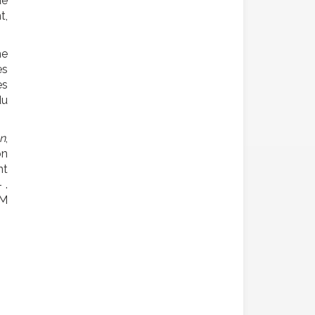
de
t,
me
es
es
du
n
,
on
nt
 .
FM