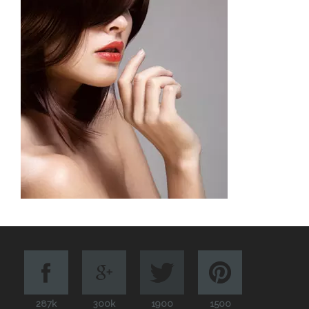
287k
300k
1900
1500