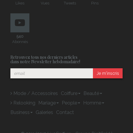
Likes
Vues
Tweets
Pins
540
Abonnés
Retrouvez tous nos derniers articles
dans notre Newsletter hebdomadaire!
Je m'inscris
Mode / Accessoires
Coiffure
Beauté
Relooking
Mariage
People
Homme
Business
Galeries
Contact