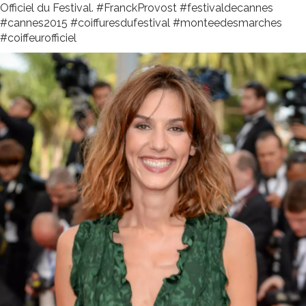
Officiel du Festival. ‪#‎FranckProvost‬ ‪#‎festivaldecannes‬
‪#‎cannes2015‬ ‪#‎coiffuresdufestival‬ ‪#‎monteedesmarches‬
‪#‎coiffeurofficiel‬