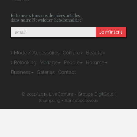
Retrouvez tous nos derniers articles
dans notre Newsletter hebdomadaire!
Je m'inscris
Mode / Accessoires
Coiffure
Beauté
Relooking
Mariage
People
Homme
Business
Galeries
Contact
© 2011/2015 LiveCoiffure - Groupe DigitGold |
-
Shampoing
Soins des cheveux