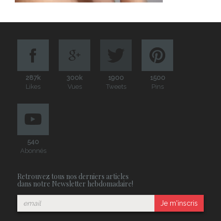
287k
300k
1900
1500
Likes
Vues
Tweets
Pins
540
Abonnés
Retrouvez tous nos derniers articles
dans notre Newsletter hebdomadaire!
Je m'inscris