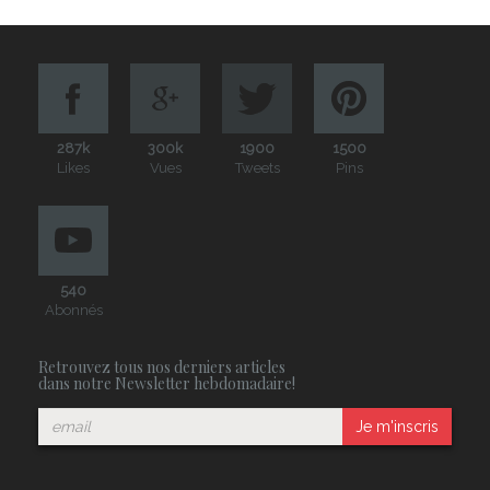
287k
300k
1900
1500
Likes
Vues
Tweets
Pins
540
Abonnés
Retrouvez tous nos derniers articles
dans notre Newsletter hebdomadaire!
Je m'inscris