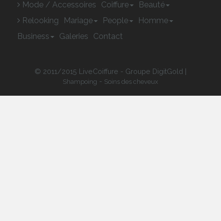
Mode / Accessoires
Coiffure
Beauté
Relooking
Mariage
People
Homme
Business
Galeries
Contact
© 2011/2015 LiveCoiffure - Groupe DigitGold |
-
Shampoing
Soins des cheveux