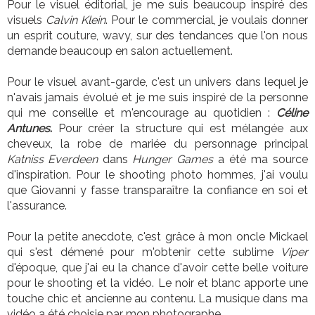
Pour le visuel éditorial, je me suis beaucoup inspiré des
visuels
Calvin Klein
. Pour le commercial, je voulais donner
un esprit couture, wavy, sur des tendances que l'on nous
demande beaucoup en salon actuellement.
Pour le visuel avant-garde, c'est un univers dans lequel je
n'avais jamais évolué et je me suis inspiré de la personne
qui me conseille et m'encourage au quotidien :
Céline
Antunes
.
Pour créer la structure qui est mélangée aux
cheveux, la robe de mariée du personnage principal
Katniss Everdeen
dans
Hunger Games
a été ma source
d'inspiration. Pour le shooting photo hommes, j'ai voulu
que Giovanni y fasse transparaître la confiance en soi et
l'assurance.
Pour la petite anecdote, c'est grâce à mon oncle Mickael
qui s'est démené pour m'obtenir cette sublime
Viper
d'époque, que j'ai eu la chance d'avoir cette belle voiture
pour le shooting et la vidéo. Le noir et blanc apporte une
touche chic et ancienne au contenu. La musique dans ma
vidéo a été choisie par mon photographe.