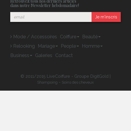
Retrouvez tous nos derniers articles
dans notre Newsletter hebdomadaire!
Je m'inscris
Mode / Accessoires
Coiffure
Beauté
Relooking
Mariage
People
Homme
Business
Galeries
Contact
© 2011/2015 LiveCoiffure - Groupe DigitGold |
-
Shampoing
Soins des cheveux