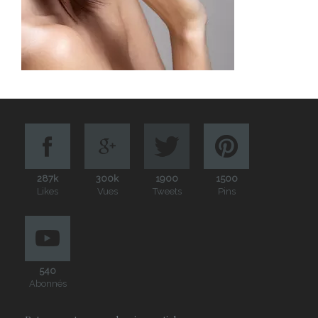
287k
300k
1900
1500
Likes
Vues
Tweets
Pins
540
Abonnés