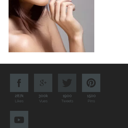
287k
300k
1900
1500
Likes
Vues
Tweets
Pins