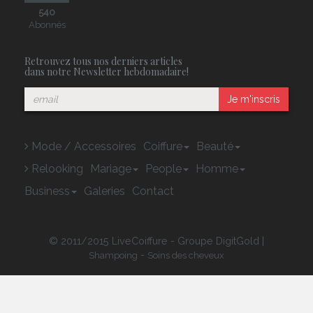
540
Abonnés
Retrouvez tous nos derniers articles
dans notre Newsletter hebdomadaire!
Je m'inscris
Mode / Accessoires
Coiffure
Beauté
Relooking
Mariage
People
Homme
Business
Galeries
Contact
© 2011/2015 LiveCoiffure - Groupe DigitGold |
-
Shampoing
Soins des cheveux