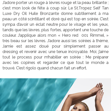
J’adore porter un rouge à lèvres rouge et la peau brillante ;
c’est mon look de fête à coup sûr. Le St.Tropez Self Tan
Luxe Dry Oil Huile Bronzante donne subtilement à ma
peau un côté scintillant et doré qui est top en soirée. C’est
sympa d’avoir un éclat neutre pour le visage et les yeux,
tandis que les lèvres, plus fortes, apportent une touche de
couleur. J’applique alors mon « Hero red 001 Rimmel, »
très beau sur les lèvres. J’adore aussi les soirées à thème,
Jamie est assez doué pour simplement passer au
dressing et revenir avec une tenue incroyable. Moi, j’aime
tout le process pour m’habiller en soirée : Me préparer
avec les copines et regarder ce que tout le monde a
trouvé. C’est rigolo quand chacun fait un effort.