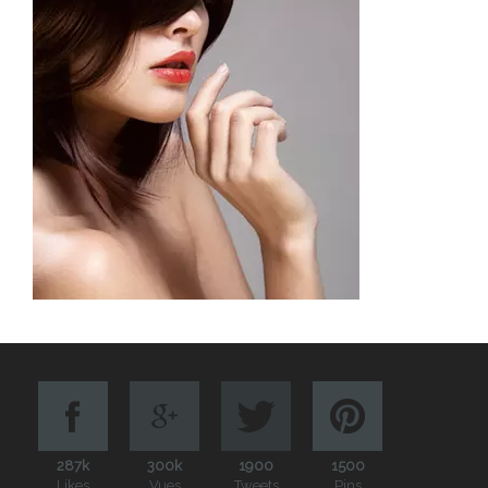
287k
300k
1900
1500
Likes
Vues
Tweets
Pins