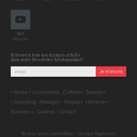
540
Abonnés
Retrouvez tous nos derniers articles
dans notre Newsletter hebdomadaire!
Je m'inscris
Mode / Accessoires
Coiffure
Beauté
Relooking
Mariage
People
Homme
Business
Galeries
Contact
© 2011/2015 LiveCoiffure - Groupe DigitGold |