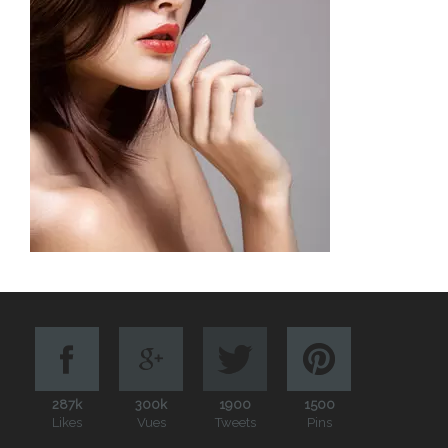
287k
300k
1900
1500
Likes
Vues
Tweets
Pins