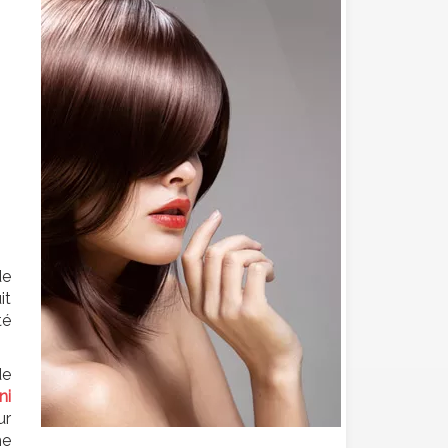
de
it
té
de
ni
ur
me