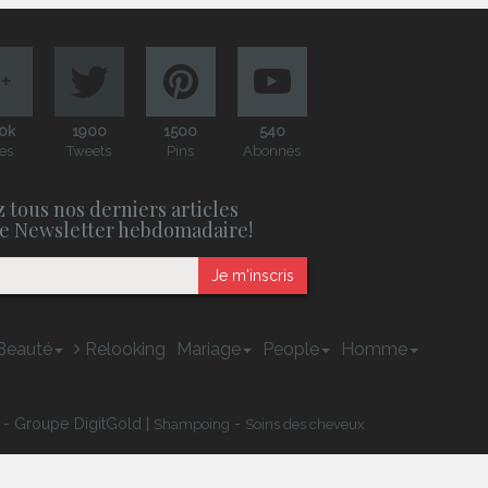
0k
1900
1500
540
es
Tweets
Pins
Abonnés
 tous nos derniers articles
e Newsletter hebdomadaire!
Je m'inscris
Beauté
Relooking
Mariage
People
Homme
 - Groupe DigitGold |
-
Shampoing
Soins des cheveux