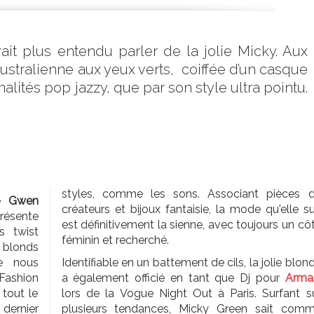
ait plus entendu parler de la jolie Micky. Aux
 australienne aux yeux verts, coiffée d’un casque
nalités pop jazzy, que par son style ultra pointu.
styles, comme les sons. Associant pièces 
de
Gwen
créateurs et bijoux fantaisie, la mode qu'elle su
présente
est définitivement la sienne, avec toujours un cô
s twist
féminin et recherché.
 blonds
e nous
Identifiable en un battement de cils, la jolie blon
Fashion
a également officié en tant que Dj pour
Arma
 tout le
lors de la Vogue Night Out à Paris. Surfant s
dernier
plusieurs tendances, Micky Green sait com