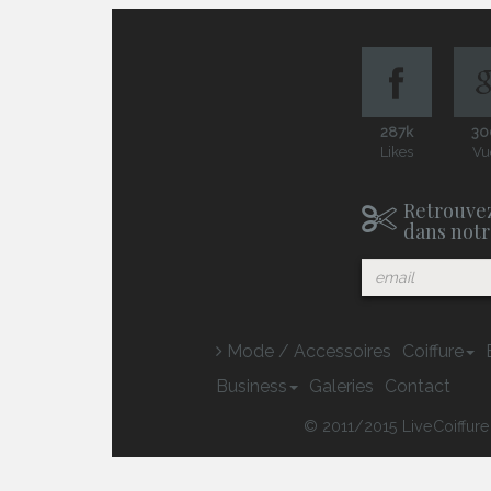
287k
30
Likes
Vu
Retrouvez
dans notr
Mode / Accessoires
Coiffure
Business
Galeries
Contact
© 2011/2015 LiveCoiffure