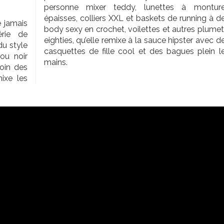
personne mixer teddy, lunettes à montur
épaisses, colliers XXL et baskets de running à d
e jamais
body sexy en crochet, voilettes et autres plumet
érie de
eighties, qu’elle remixe à la sauce hipster avec d
du style
casquettes de fille cool et des bagues plein l
ou noir
mains.
Loin des
ixe les