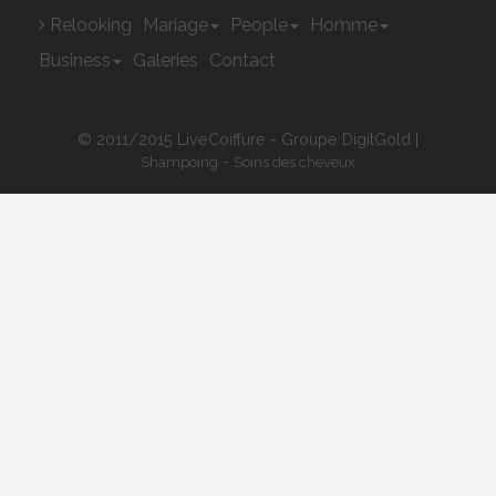
Relooking
Mariage
People
Homme
Business
Galeries
Contact
© 2011/2015 LiveCoiffure - Groupe DigitGold |
-
Shampoing
Soins des cheveux