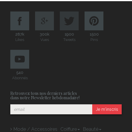
287k
300k
1900
1500
Likes
Vues
Tweets
Pins
540
Abonnés
Retrouvez tous nos derniers articles
dans notre Newsletter hebdomadaire!
Je m'inscris
Mode / Accessoires
Coiffure
Beauté