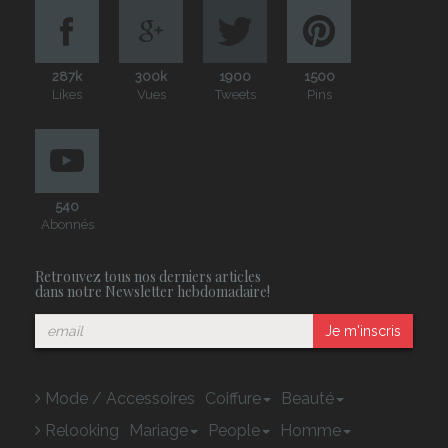
287k
300k
1900
1500
Likes
Vues
Tweets
Pins
540
Abonnés
Retrouvez tous nos derniers articles
dans notre Newsletter hebdomadaire!
Je m'inscris
Mode / Accessoires
Coiffure
Beauté
Relooking
Mariage
People
Homme