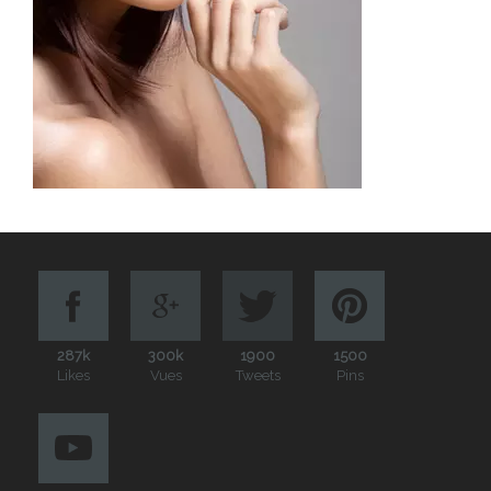
287k
300k
1900
1500
Likes
Vues
Tweets
Pins