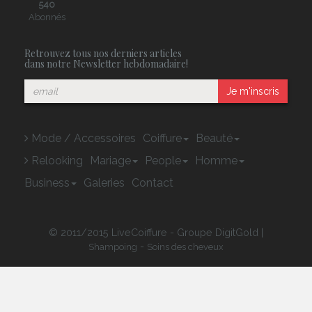
540
Abonnés
Retrouvez tous nos derniers articles
dans notre Newsletter hebdomadaire!
Je m'inscris
Mode / Accessoires
Coiffure
Beauté
Relooking
Mariage
People
Homme
Business
Galeries
Contact
© 2011/2015 LiveCoiffure - Groupe DigitGold |
-
Shampoing
Soins des cheveux