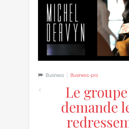
Business
Business-pro
Le groupe
demande l
redressem