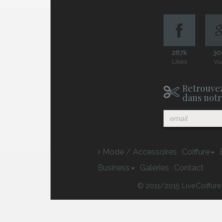
287k
30
Likes
Vu
Retrouvez
dans notr
Mode / Accessoires
Coiffure
Business
Galeries
Contact
© 2011/2015 LiveCoiffure