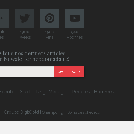
0k
1900
1500
540
es
Tweets
Pins
Abonnés
 tous nos derniers articles
e Newsletter hebdomadaire!
Je m'inscris
Beauté
Relooking
Mariage
People
Homme
 - Groupe DigitGold |
-
Shampoing
Soins des cheveux