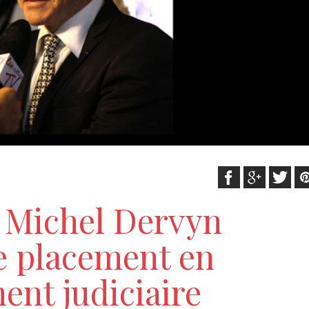
 Michel Dervyn
e placement en
ent judiciaire