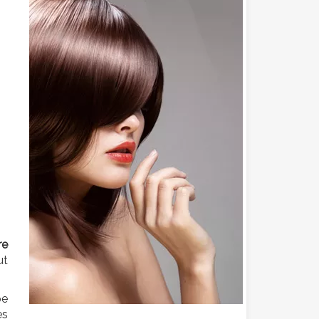
re
ut
pe
es