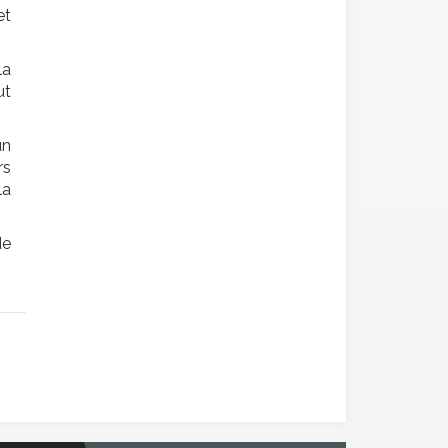
et
la
ut
un
rs
la
de