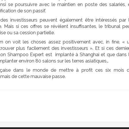
ainsi se poursuivre avec le maintien en poste des salariés, 
ification de son passif.
es investisseurs peuvent également être intéressés par 
. Mais si ces offres se révèlent insuffisantes, le tribunal pe
rise ou sa cession partielle.
n on voit les choses assez positivement avec, in fine, « 
trouver plus facilement des investisseurs ». Et si ces dernie
salon Shampoo Expert est implanté à Shanghai et que dans 
mplanter environ 80 salons sur les terres asiatiques…
ançaise dans le monde de mettre à profit ces six mois 
jamais de cette mauvaise passe.