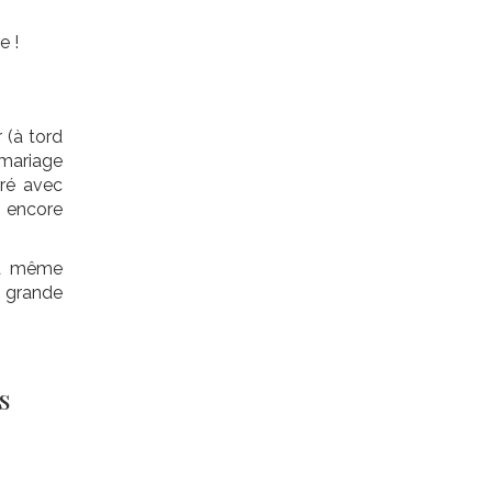
e !
 (à tord
 mariage
rré avec
u encore
la même
 grande
s