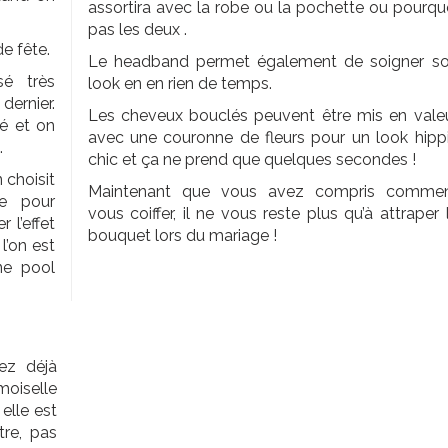
assortira avec la robe ou la pochette ou pourqu
pas les deux .
e fête.
Le headband permet également de soigner s
é très
look en en rien de temps.
 dernier.
Les cheveux bouclés peuvent être mis en vale
té et on
avec une couronne de fleurs pour un look hipp
.
chic et ça ne prend que quelques secondes !
 choisit
Maintenant que vous avez compris comme
ée pour
vous coiffer, il ne vous reste plus qu’à attraper 
 l’effet
bouquet lors du mariage !
l’on est
ne pool
ez déjà
oiselle
elle est
tre, pas