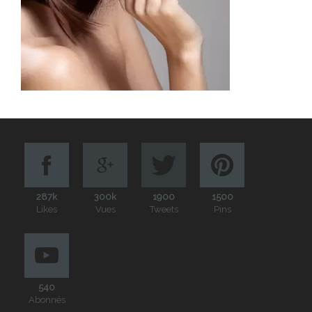
287k
300k
1900
1500
Likes
Vues
Tweets
Pins
540
Abonnés