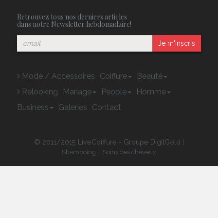
Retrouvez tous nos derniers articles
dans notre Newsletter hebdomadaire!
Je m'inscris
Mode / Accessoires
Coiffure
Beauté
Relooking
Mariage
People
Homme
Business
Galeries
Contact
© 2011/2015 LiveCoiffure - Groupe DigitGold |
-
Shampoing
Soins des cheveux