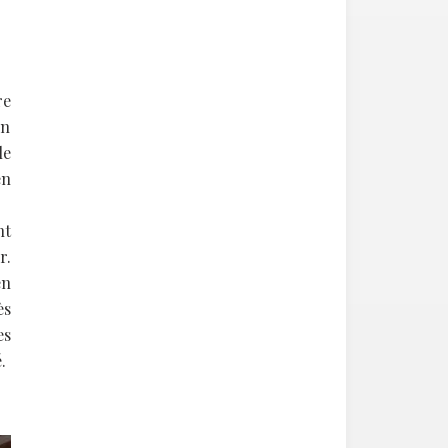
re
en
le
en
nt
r.
en
ès
es
.