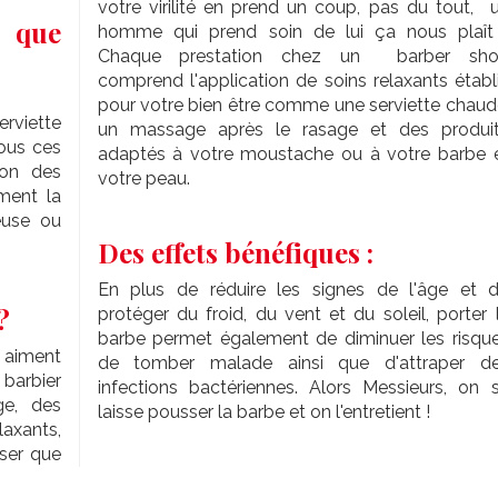
votre virilité en prend un coup, pas du tout, 
e que
homme qui prend soin de lui ça nous plaît
Chaque prestation chez un barber sh
comprend l'application de soins relaxants établ
pour votre bien être comme une serviette chaud
erviette
un massage après le rasage et des produi
tous ces
adaptés à votre moustache ou à votre barbe 
ion des
votre peau.
ment la
euse ou
Des effets bénéfiques :
En plus de réduire les signes de l'âge et 
?
protéger du froid, du vent et du soleil, porter 
barbe permet également de diminuer les risqu
 aiment
de tomber malade ainsi que d'attraper d
barbier
infections bactériennes. Alors Messieurs, on 
ge, des
laisse pousser la barbe et on l'entretient !
laxants,
ser que