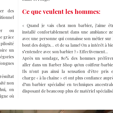
Ce que veulent les hommes:
uer des
itionnel
« Quand je vais chez mon barbier, j'aime êt
ier ou
installé confortablement dans une ambiance z
le grâce
avec une personne qui connaisse son métier sur 
ilosité
bout des doigts… et de sa lame! On a intérêt à bi
voire un
s’entendre avec son barbier ! » Effectivement...
égories
Après un sondage, 80% des hommes préfère
longues
aller dans un Barber Shop qu'un coiffeur/barbie
Ils n'ont pas ainsi la sensation d'être pris 
résultat
charge « à la chaîne » et ont plus confiance aupr
sité non
d’un barbier spécialisé en techniques ancestral
hui, on
disposant de beaucoup plus de matériel spécialisé
eigne où