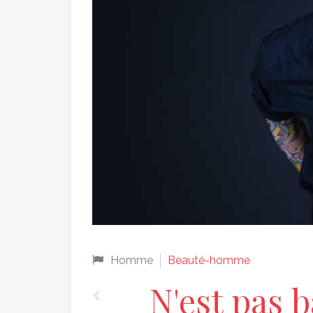
Homme
Beauté-homme
N'est pas b