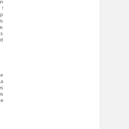
un
 !
op
is
e,
ts
et
de
la
es
es
se