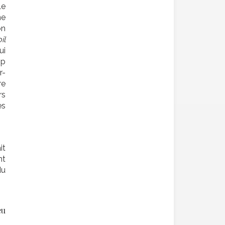
Le
ne
on
il
ui
op
r-
re
rs
es
it
nt
du
eu