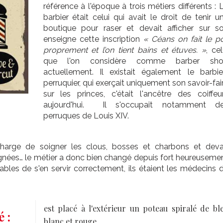
référence à l'époque à trois métiers différents : 
barbier était celui qui avait le droit de tenir u
boutique pour raser et devait afficher sur s
enseigne cette inscription
« Céans on fait le po
proprement et l’on tient bains et étuves. »
, cel
que l'on considère comme barber sh
actuellement. Il existait également le barbie
perruquier, qui exerçait uniquement son savoir-fai
sur les princes, c'était l'ancêtre des coiffeu
aujourd'hui. Il s'occupait notamment d
perruques de Louis XIV.
n charge de soigner les clous, bosses et charbons et deva
gnées… le métier a donc bien changé depuis fort heureuseme
ables de s'en servir correctement, ils étaient les médecins 
est placé à l'extérieur un poteau spiralé de bl
 :
blanc et rouge.