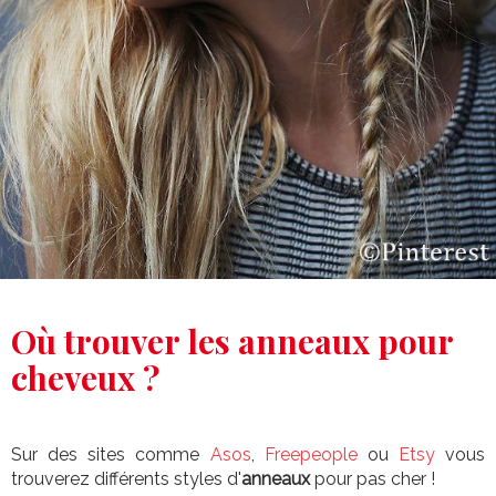
Où trouver les anneaux pour
cheveux ?
Sur des sites comme
Asos
,
Freepeople
ou
Etsy
vous
trouverez différents styles d'
anneaux
pour pas cher !