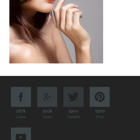
287k
300k
1900
1500
Likes
Vues
Tweets
Pins