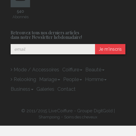
540
Abonnés
Retrouvez tous nos derniers articles
dans notre Newsletter hebdomadaire!
Je m'inscris
Mode / Accessoires
Coiffure
Beauté
Relooking
Mariage
People
Homme
Business
Galeries
Contact
© 2011/2015 LiveCoiffure - Groupe DigitGold |
-
Shampoing
Soins des cheveux