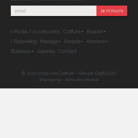
Je m'inscris
Mode / Accessoires
Coiffure
Beauté
Relooking
Mariage
People
Homme
Business
Galeries
Contact
© 2011/2015 LiveCoiffure - Groupe DigitGold |
-
Shampoing
Soins des cheveux