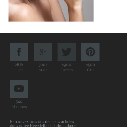
287k
300k
1900
1500
Likes
Vues
Tweets
Pins
540
Abonnés
Retrouvez tous nos derniers articles
dans notre Newsletter hebdomadaire!