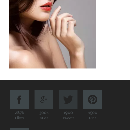
287k
300k
1900
1500
Likes
Vues
Tweets
Pins