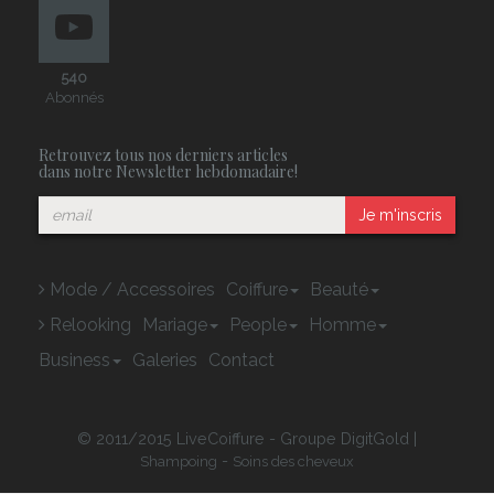
540
Abonnés
Retrouvez tous nos derniers articles
dans notre Newsletter hebdomadaire!
Je m'inscris
Mode / Accessoires
Coiffure
Beauté
Relooking
Mariage
People
Homme
Business
Galeries
Contact
© 2011/2015 LiveCoiffure - Groupe DigitGold |
-
Shampoing
Soins des cheveux